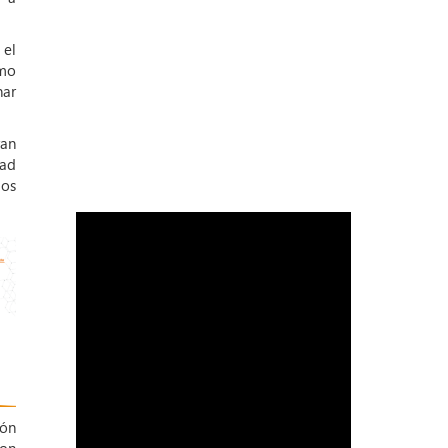
 el
omo
nar
ran
dad
ios
ión