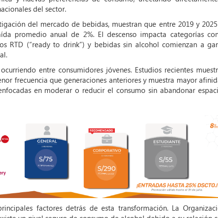
nacionales del sector.
stigación del mercado de bebidas, muestran que entre 2019 y 2025
aída promedio anual de 2%. El descenso impacta categorías c
atos RTD (“ready to drink”) y bebidas sin alcohol comienzan a ga
al.
curriendo entre consumidores jóvenes. Estudios recientes muest
nor frecuencia que generaciones anteriores y muestra mayor afini
 enfocadas en moderar o reducir el consumo sin abandonar espac
incipales factores detrás de esta transformación. La Organizac