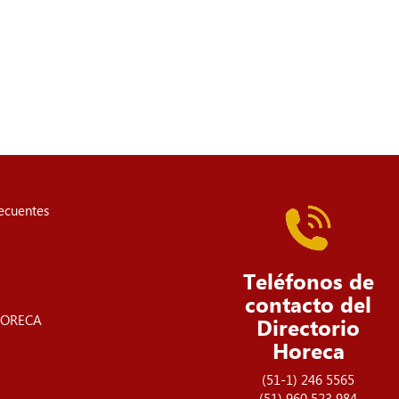
recuentes
Teléfonos de
contacto del
 HORECA
Directorio
Horeca
(51-1) 246 5565
(51) 960 523 984