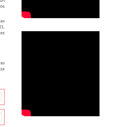
con
yos
ías
21.
tes
ras
iza