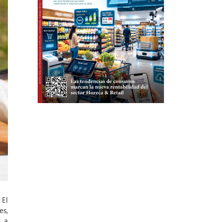
 El
es,
e a