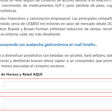
xiste un nivel seguro de consumo de alcohol debido a su relación 
 el crecimiento de medicamentos GLP-1 para pérdida de peso, cu
lcohólicas.
ados financieros y valorización empresarial. Las principales compañ
perdido cerca de US$850 mil millones en valor de mercado desde 20
ion Brands y Brown-Forman enfrentan reducción de ventas, recor
 un entorno cada vez más desafiante.
l sorprende con avalancha gastronómica en mall limeño...
a diversificar portafolios con bebidas sin alcohol, hard seltzers, sid
eras y destilerías buscan ahora captar a un consumidor que prior
es menos asociadas al consumo excesivo.
ín de Horeca y Retail AQUI: