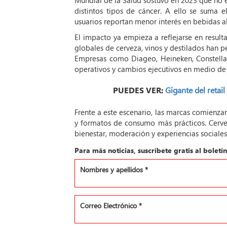
Mundial de la Salud sostuvo en 2023 que no e
distintos tipos de cáncer. A ello se suma
usuarios reportan menor interés en bebidas a
El impacto ya empieza a reflejarse en result
globales de cerveza, vinos y destilados han 
Empresas como Diageo, Heineken, Constellat
operativos y cambios ejecutivos en medio de
PUEDES VER:
Gigante del retai
Frente a este escenario, las marcas comienzan 
y formatos de consumo más prácticos. Cervec
bienestar, moderación y experiencias social
Para más noticias, suscríbete gratis al bolet
Nombres y apellidos
*
Correo Electrónico
*